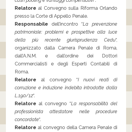
cash pooling e vantaggi compensativi”
.
Relatore
al Convegno sulla Riforma Orlando
presso la Corte di Appello Penale.
Responsabile
dell’incontro “
La prevenzione
patrimoniale: problemi e prospettive alla luce
della più recente giurisprudenza Cedu
“,
organizzato dalla Camera Penale di Roma,
dall’A.N.M. e dall’ordine dei Dottori
Commercialisti e degli Esperti Contabili di
Roma.
Relatore
al convegno “
I nuovi reati di
corruzione e induzione indebita introdotte dalla
L.190/12
“.
Relatore
al convegno “
La responsabilità del
professionista attestatore nelle procedure
concordate
“.
Relatore
al convegno della Camera Penale di