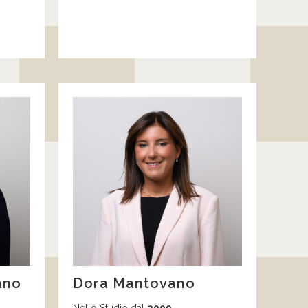
…
ano
Dora Mantovano