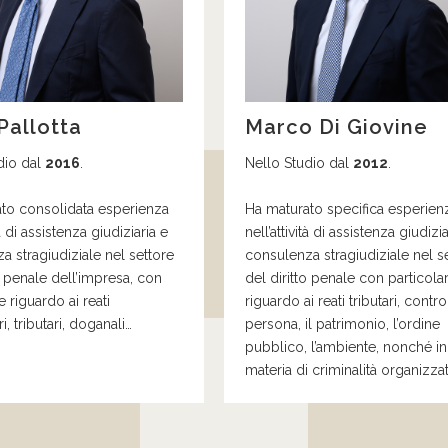
Pallotta
Marco Di Giovine
dio dal
2016
.
Nello Studio dal
2012
.
to consolidata esperienza
Ha maturato specifica esperien
tà di assistenza giudiziaria e
nell’attività di assistenza giudizia
a stragiudiziale nel settore
consulenza stragiudiziale nel s
o penale dell’impresa,
con
del diritto penale con particola
re
riguardo
a
i reati
riguardo ai reati
tributari
,
contro
i, tributari, doganali…
persona, il patrimonio, l’ordine
pubblico, l’ambiente
, nonché in
materia di
criminalità organizza