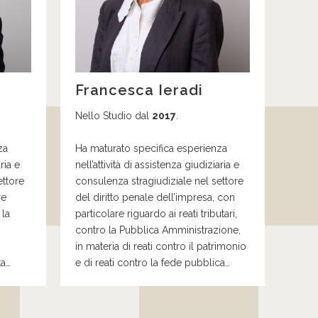
Francesca Ieradi
Nello Studio dal
2017
.
za
Ha maturato specifica esperienza
ria e
nell’attività di assistenza giudiziaria e
ettore
consulenza stragiudiziale nel settore
re
del diritto penale dell’impresa,
con
 la
particolare
riguardo
ai
reati
tributari,
contro la P
ubblica
A
mministrazione,
in materia di reati contro il patrimonio
ta…
e di reati contro la fede pubblica…