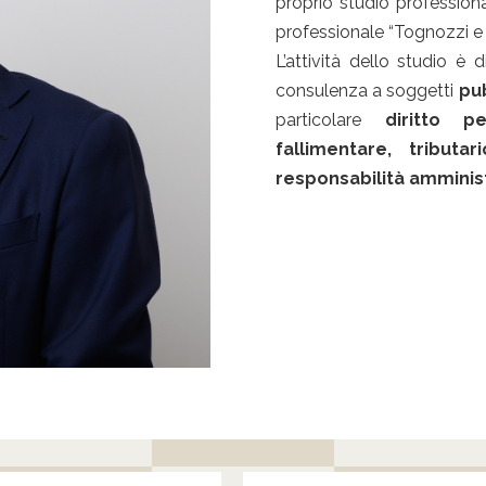
proprio studio professiona
professionale “Tognozzi e 
L’attività dello studio è d
consulenza a soggetti
pub
particolare
diritto p
fallimentare, tribut
responsabilità amministr