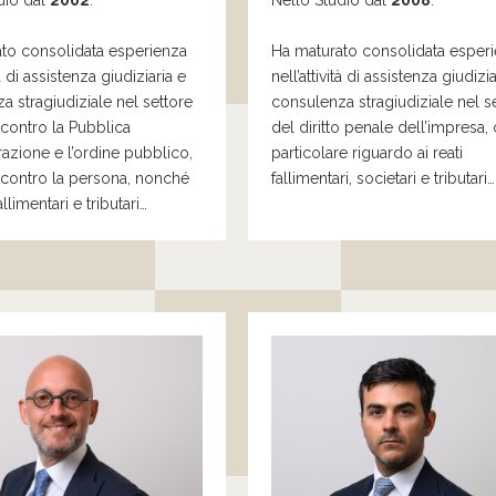
dio dal
2002
.
Nello Studio dal
2008
.
to consolidata esperienza
Ha maturato consolidata esper
tà di assistenza giudiziaria e
nell’attività di assistenza giudizia
a stragiudiziale nel settore
consulenza stragiudiziale nel s
i contro la Pubblica
del diritto penale dell’impresa,
azione e l’ordine pubblico,
particolare
riguardo
a
i reati
i contro la persona, nonché
fallimentari, societari e tributari…
allimentari e tributari
…