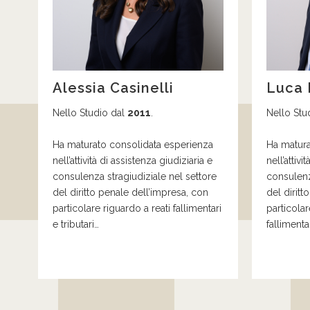
Alessia Casinelli
Luca 
Nello Studio dal
2011
.
Nello Stu
Ha maturato consolidata esperienza
Ha matura
nell’attività di assistenza giudiziaria e
nell’attivi
consulenza stragiudiziale nel settore
consulenz
del diritto penale
dell’impresa, con
del diritt
particolare riguardo a
reati
f
allimentari
particola
e
tribut
ari
…
fallimentar