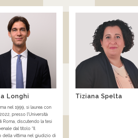
a Longhi
Tiziana Spelta
ma nel 1999
,
si laurea con
 20
22,
presso
l’Università
di Roma
,
discutendo
la
tesi
 penale
dal titolo “
Il
 della vittima nel giudizio di