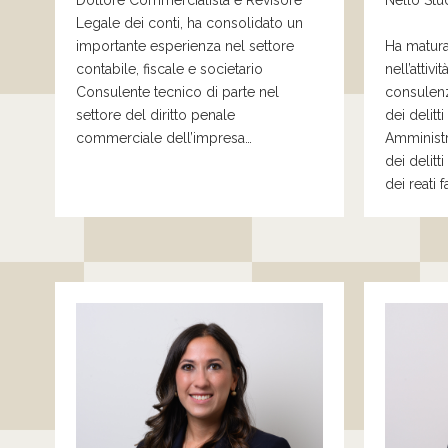
Dottore Commercialista e Revisore
Nello Stu
Legale dei conti, ha consolidato un
importante esperienza nel settore
Ha matura
contabile, fiscale e societario
nell’attivi
Consulente tecnico di parte nel
consulenz
settore del diritto penale
dei delitt
commerciale dell’impresa
…
Amministr
dei delitt
dei reati f