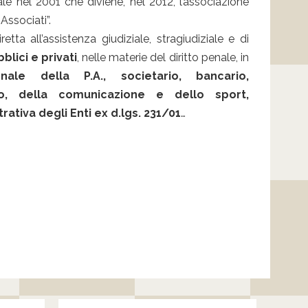
le nel 2001 che diviene, nel 2012, l’associazione
Associati”.
iretta all’assistenza giudiziale, stragiudiziale e di
blici e privati
, nelle materie del diritto penale, in
enale della P.A., societario, bancario,
ario, della comunicazione e dello sport,
ativa degli Enti ex d.lgs. 231/01
…