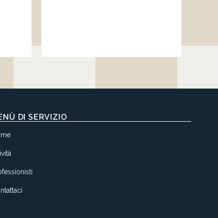
ENÙ DI SERVIZIO
ome
ività
fessionisti
ntattaci