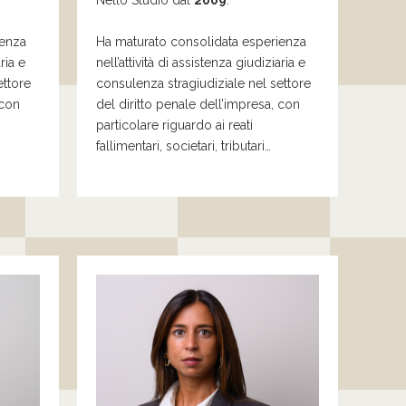
Nello Studio dal
2009
.
ienza
Ha maturato consolidata esperienza
ria e
nell’attività di assistenza giudiziaria e
ettore
consulenza stragiudiziale nel settore
con
del diritto penale dell’impresa,
con
particolare
riguardo
ai
reati
fallimentari, societari, tributari…