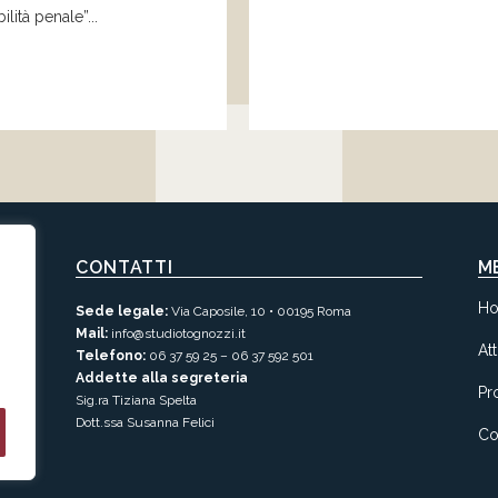
ilità penale
”.
..
CONTATTI
M
H
Sede legale:
Via Caposile, 10 • 00195 Roma
Mail:
info@studiotognozzi.it
Att
Telefono:
06 37 59 25
–
06 37 592 501
Addette alla segreteria
Pro
Sig.ra Tiziana Spelta
Dott.ssa Susanna Felici
Co