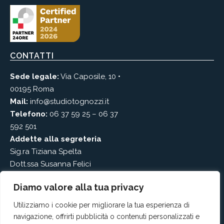
CONTATTI
Sede legale:
Via Caposile, 10 •
00195 Roma
Mail:
info@studiotognozzi.it
Telefono:
06 37 59 25
–
06 37
592 501
Addette alla segreteria
Sig.ra Tiziana Spelta
Dott.ssa Susanna Felici
MENÙ DI SERVIZIO
Diamo valore alla tua privacy
Home
Utilizziamo i cookie per migliorare la tua esperienza di
navigazione, offrirti pubblicità o contenuti personalizzati e
Attività